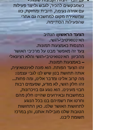
כשמבקשים להכיר, לגבש ולייצר פעילות
עם אוירה נעימה, חיובית ומחזקת, כזו
שמשאירה מקום למחשבה גם אחרי
שהפעילות הסתיימה.
הצעד הראשון:
הנתיב
האינטואיטיבי-רגשי.
התנסות באמצעות תמונות.
צעד זה מאפשר מבט על מרכיבי האושר
מהכיוון האינטואיטיבי-רגשי והלא רציונאלי
– באמצעות תמונות.
זהו הצעד הפותח. הוא פונה לאינטואיציה,
אותה תחושת בטן שיש לנו לגבי עצמנו:
מה קרוב אלינו ומדבר אלינו, ומה פחות...
זהו חלק רגשי, לא מודע, שפעמים רבות
חבוי מעינינו. הוא נוגע גם בזיכרונות,
במחשבות ובאירועים שהיינו חלק מהם
וחרטו את רשמיהם בנו בכל הנוגע
לתחושות האושר שלנו. כאן התחושות
הטובות שלנו מובילות אותנו, והן במרכז
תשומת ליבנו.