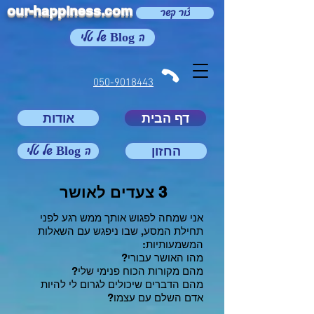
our-happiness.com
צור קשר
ה Blog של טלי
050-9018443
דף הבית
אודות
החזון
ה Blog של טלי
3 צעדים לאושר
אני שמחה לפגוש אותך ממש רגע לפני
תחילת המסע, שבו ניפגש עם השאלות
המשמעותיות:
מהו האושר עבורי?
מהם מקורות הכוח פנימי שלי?
מהם הדברים שיכולים לגרום לי להיות
אדם השלם עם עצמו?