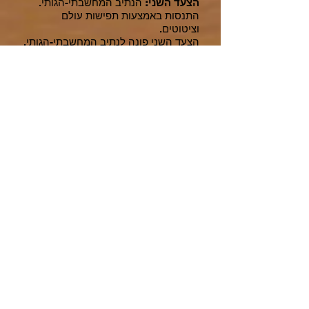
הצעד השני:
הנתיב המחשבתי-הגותי.
התנסות באמצעות תפישות עולם
וציטוטים.
הצעד השני פונה לנתיב המחשבתי-הגותי.
קלפי הציטוטים פותחים דלת להיכרות עם
תפישות עולם שונות של הוגים בנושא
האושר. אנו מתוודעים לדעותיהם
ולמשמעויותיהם עבורנו, ובוחנים תפישות
עולם אלו באמצעות שיח, שנוגע במחשבות
מחזקות על אושר מכיוונים לא צפויים.
הצעד השלישי:
הנתיב הבודק והבוחן.
התנסות באמצעות קלפי שאלות
המאפשרות
העמקה ודיוק במציאת מקורות
הכוח הפנימי שלנו. בצעד זה נחזק את
התובנות שעלו בכלל התהליך.
הרחבה לצעד 3
סרטוני הדגמה