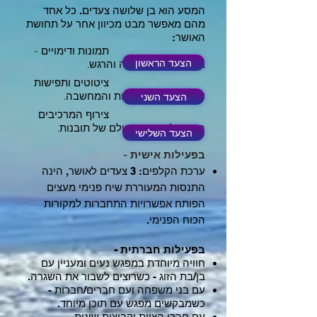
המסע הוא בן שלושה צעדים. כל אחד
מהם מאפשר מבט
מכיוון אחר על תחושת
האושר:
תמונות ודימויים -
הצעד הראשון
בעולם האינטואיציה והרגש.
ציטוטים ותפישות
הצעד השני
עולם - בעולם ההגות והמחשבה.
צירוף המרכיבים
האישי לאושר - בעולם של תובנות.
הצעד השלישי
בפעילות אישית -
ערכת הקלפים: 3 צעדים לאושר, הינה
התנסות
ה
מעוררת שיח פנימי מעצים
הפותח אפשרויות
התחברות
למקורות
הכוח הפנימי.
בפעילות חברתית -
חוויה מיוחדת במפגש נעים ומעניין עם
בן/בת הזוג - כשרוצים לשבור את השגרה.
עם בני משפחה ו
עם חברים/חברות -
כשמבקשים מפגש עם תוכן מיוחד.
עם חברי הצוות ו
קבוצות שונות -