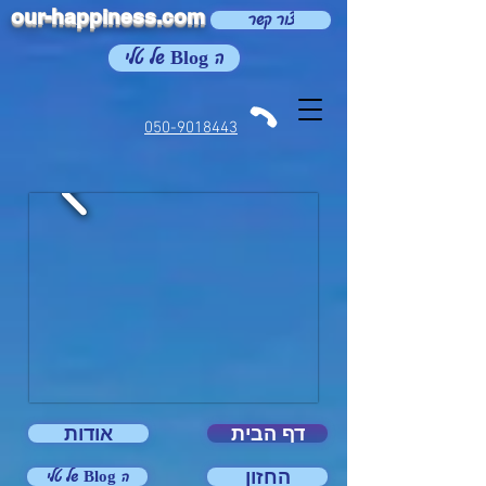
our-happiness.com
צור קשר
ה Blog של טלי
050-9018443
דף הבית
אודות
החזון
ה Blog של טלי