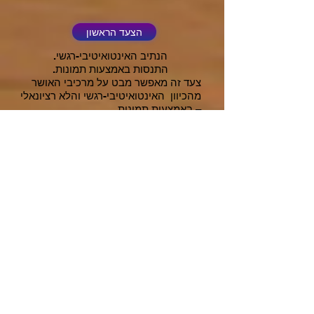
הצעד הראשון
הנתיב האינטואיטיבי-רגשי.
התנסות באמצעות תמונות.
צעד זה מאפשר מבט על מרכיבי האושר
מהכיוון האינטואיטיבי-רגשי והלא רציונאלי
– באמצעות תמונות.
זהו הצעד הפותח. הוא פונה לאינטואיציה,
אותה תחושת בטן שיש לנו לגבי עצמנו:
מה קרוב אלינו ומדבר אלינו, ומה פחות...
זהו חלק רגשי, לא מודע, שפעמים רבות
חבוי מעינינו. הוא נוגע גם בזיכרונות,
במחשבות ובאירועים שהיינו חלק מהם
וחרטו את רשמיהם בנו בכל הנוגע
לתחושות האושר שלנו. כאן התחושות
הטובות שלנו מובילות אותנו, והן במרכז
תשומת ליבנו.
הצעד השני
הנתיב המחשבתי-הגותי.