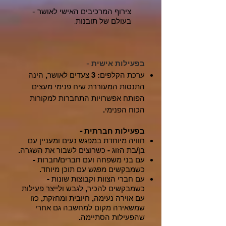
צירוף המרכיבים האישי לאושר -
בעולם של תובנות.
בפעילות אישית -
ערכת הקלפים: 3 צעדים לאושר, הינה
התנסות
ה
מעוררת שיח פנימי מעצים
הפותח אפשרויות
התחברות
למקורות
הכוח הפנימי.
בפעילות חברתית -
חוויה מיוחדת במפגש נעים ומעניין עם
בן/בת הזוג - כשרוצים לשבור את השגרה.
עם בני משפחה ו
עם חברים/חברות -
כשמבקשים מפגש עם תוכן מיוחד.
עם חברי הצוות ו
קבוצות שונות -
כשמבקשים להכיר, לגבש ולייצר פעילות
עם אוירה נעימה, חיובית ומחזקת, כזו
שמשאירה מקום למחשבה גם אחרי
שהפעילות הסתיימה.